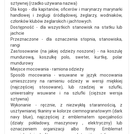
sztywnej (rzadko używana nazwa)
Dla kogo - dla kapitanów, oficerów i marynarzy marynarki
handlowej i
żeglugi śródlądowej, żeglarzy, wodniaków,
członków klubów żeglarskich i jachtowych.
Dostępność - dla wszystkich stanowisk na statku lub
jachcie
Przeznaczone - dla oznaczenia stopnia, stanowiska,
rangi
Zastosowanie (na jakiej odzieży noszone) - na koszulę
mundurową, koszulkę polo, sweter, kurtkę, polar
mundurowy
Miejsce mocowania - ramiona odzieży
Sposób mocowania - wsuwane w język mocowania
umieszczony na ramieniu odzieży w wersji miękkiej
(najczęściej stosowane), lub rzadziej w szlufki,
uniwersalny wsuwane i na szlufki (cięższe wersja
sztywna)
Wykonanie - ręcznie, z niezwykłą starannością, z
usztywnianej tkaniny w kolorze ciemnogranatowym (dark
navy blue), najczęściej z emblematem specjalności
(działy: pokładowy, maszynowy , elektryczny) lub
oznaczeniem organizacji albo firmy. Emblemat