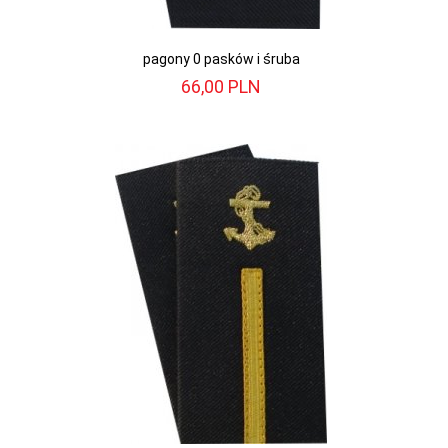
pagony 0 pasków i śruba
66,
00
PLN