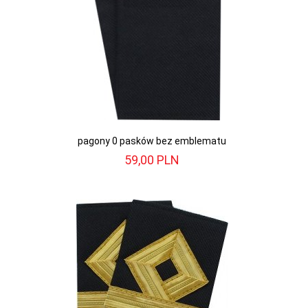
pagony 0 pasków bez emblematu
59,
00
PLN