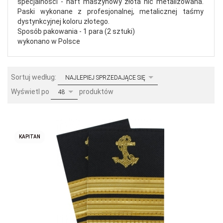
specjalności - haft maszynowy złota nić metalizowana.
Paski wykonane z profesjonalnej, metalicznej taśmy
dystynkcyjnej
koloru złotego.
Sposób pakowania - 1 para (2 sztuki)
wykonano w Polsce
sort
Sortuj według:
NAJLEPIEJ SPRZEDAJĄCE SIĘ
pop
Wyświetl po
produktów
48
KAPITAN