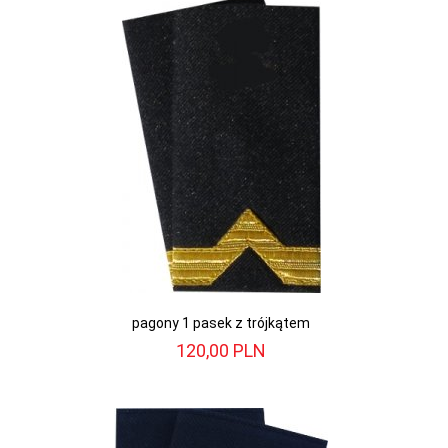
pagony 1 pasek z trójkątem
120,
00
PLN