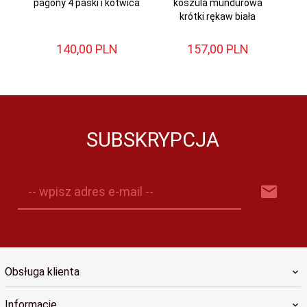
pagony 4 paski i kotwica
koszula mundurowa
krótki rękaw biała
mu
140,
00
PLN
157,
00
PLN
SUBSKRYPCJA
-- wpisz adres e-mail --
Obsługa klienta
Informacje