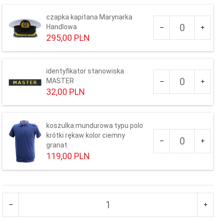
-- WYBIERZ --
czapka kapitana Marynarka
Ilość
Handlowa
dla
295,
00
PLN
produktu
Rozmiar czapki:
65
54
55
56
57
58
59
60
61
identyfikator stanowiska
Ilość
MASTER
dla
32,
00
PLN
produktu
140
koszulka mundurowa typu polo
Ilość
krótki rękaw kolor ciemny
dla
granat
produktu
119,
00
PLN
359
Rozmiar polo:
-- WYBIERZ --