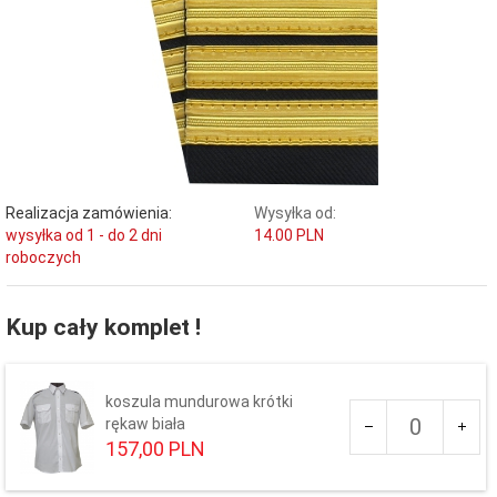
Realizacja zamówienia:
Wysyłka od:
wysyłka od 1 - do 2 dni
14.00 PLN
roboczych
Kup cały komplet !
koszula mundurowa krótki
Ilość
rękaw biała
dla
157,
00
PLN
produktu
61
Rozmiar koszuli: