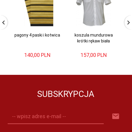
pagony 4 paski i kotwica
koszula mundurowa
krótki rękaw biała
mu
140,
00
PLN
157,
00
PLN
SUBSKRYPCJA
-- wpisz adres e-mail --