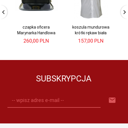
czapka oficera
koszula mundurowa
Marynarka Handlowa
krótki rękaw biała
260,
00
PLN
157,
00
PLN
SUBSKRYPCJA
-- wpisz adres e-mail --