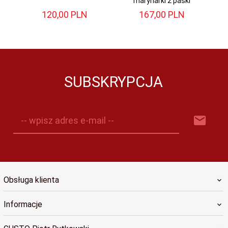
marynarki 2 paski
120,
00
PLN
167,
00
PLN
SUBSKRYPCJA
-- wpisz adres e-mail --
Obsługa klienta
Informacje