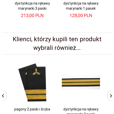
dystynkcja na rękawy
dystynkcja na rękawy
d
marynarki 3 paski
marynarki 1 pasek
213,
00
PLN
128,
00
PLN
Klienci, którzy kupili ten produkt
wybrali również...
pagony 2 paski i śruba
dystynkcja na rękawy
k