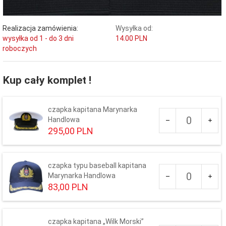
Realizacja zamówienia:
Wysyłka od:
wysyłka od 1 - do 3 dni
14.00 PLN
roboczych
Kup cały komplet !
czapka kapitana Marynarka
Ilość
Handlowa
dla
295,
00
PLN
produktu
Rozmiar czapki:
65
54
55
56
57
58
59
60
61
czapka typu baseball kapitana
Ilość
Marynarka Handlowa
dla
83,
00
PLN
produktu
KOLOR:
129
GRANATOWY
czapka kapitana „Wilk Morski”