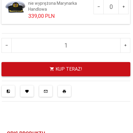
Ilość
nie wyprężona Marynarka
dla
Handlowa
produktu
339,
00
PLN
134
Rozmiar czapki:
54
55
56
57
58
59
60
61
KUP TERAZ!