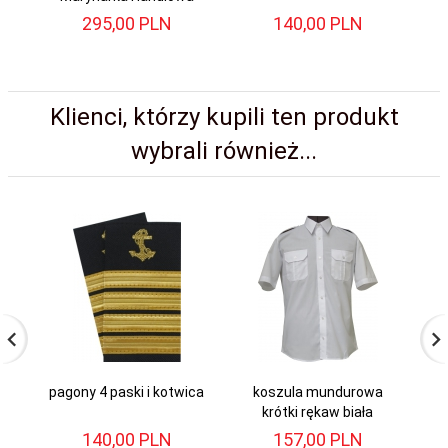
295,
00
PLN
140,
00
PLN
Klienci, którzy kupili ten produkt
wybrali również...
pagony 4 paski i kotwica
koszula mundurowa
krótki rękaw biała
140,
00
PLN
157,
00
PLN